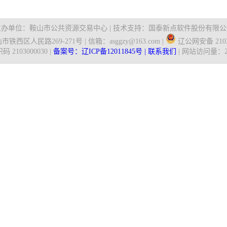
主办单位：鞍山市公共资源交易中心 | 技术支持：国泰新点软件股份有限公
铁西区人民路269-271号 | 信箱：asggzy@163.com |
辽公网安备 21030
 2103000030 |
备案号：辽ICP备12011845号 |
联系我们
| 网站访问量：