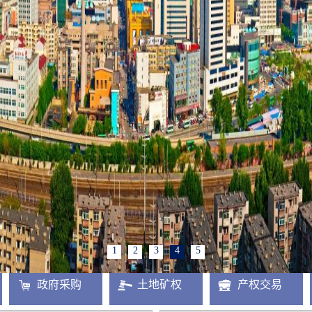
1
2
3
4
5
政府采购
土地矿权
产权交易