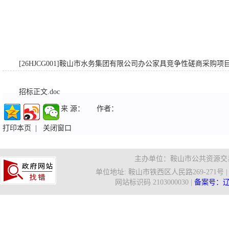
[26HJCG001]鞍山市水务集团有限公司办公家具竞争性磋商采购项目.
招标正文.doc
来 源：
作者：
打印本页
|
关闭窗口
主办单位：鞍山市公共资源交易
单位地址: 鞍山市铁西区人民路269-271号 | 信箱
网站标识码 2103000030 |
备案号：辽IC