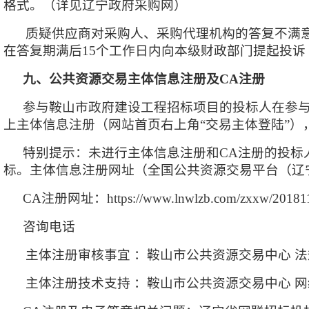
格式。（详见辽宁政府采购网）
质疑供应商对采购人、采购代理机构的答复不满
在答复期满后
15个工作日内向本级财政部门提起投
九、公共资源交易主体信息注册及
CA注册
参与鞍山市政府建设工程招标项目的投标人在参
上主体信息注册（网站首页右上角“交易主体登陆”）
特别提示：未进行主体信息注册和
CA注册的投
标。主体信息注册网址（全国公共资源交易平台（辽宁省·鞍山市）
CA注册网址：https://www.lnwlzb.com/zxxw/20181122
咨询电话
主体注册审核事宜
：鞍山市公共资源交易中心
法
主体注册技术支持
：鞍山市公共资源交易中心
网