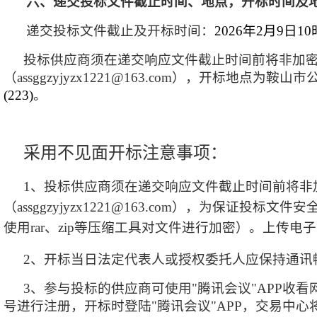
六、递交投标文件截止时间、地点，开标时间及
递交投标文件截止及开标时间：
202
6
年
2
月
9
日
10
投标供应商须在递交响应文件截止时间前将非加
（
assggzyjyzx1221@163.com），开标地点为
鞍山市
(2
23
)
。
采用不见面开标注意事项：
1、投标供应商须在递交响应文件截止时间前将非
（assggzyjyzx1221@163.com），为保
使用rar、zip等压缩工具对文件进行加密）。上传
2、开标当日法定代表人或授权委托人应保持通讯
3、参与投标的供应商可使用"腾讯会议"APP收
号进行注册，开标时登陆"腾讯会议"APP，交易中