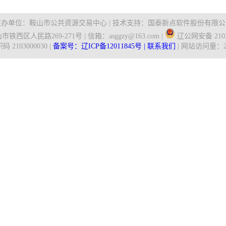
主办单位：鞍山市公共资源交易中心 | 技术支持：国泰新点软件股份有限公
铁西区人民路269-271号 | 信箱：asggzy@163.com |
辽公网安备 21030
 2103000030 |
备案号：辽ICP备12011845号 |
联系我们
| 网站访问量：